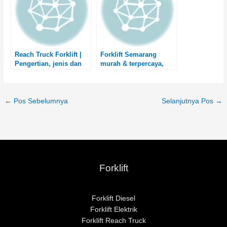
Reach Truck Forklift |
Forklift Semarang
Pengertian, jenis dan
murah & terpercaya,
harga reach truck
Distributor Forklift
Semarang
←
Pos Sebelumnya
Selanjutnya Pos
→
Forklift
Forklift Diesel
Forklift Elektrik
Forklift Reach Truck