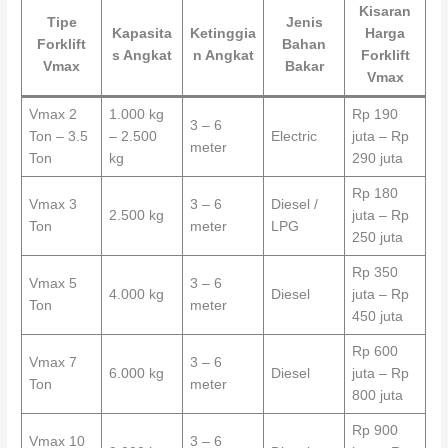
Kisaran
Tipe
Jenis
Kapasita
Ketinggia
Harga
Forklift
Bahan
s Angkat
n Angkat
Forklift
Vmax
Bakar
Vmax
Vmax 2
1.000 kg
Rp 190
3 – 6
Ton – 3.5
– 2.500
Electric
juta – Rp
meter
Ton
kg
290 juta
Rp 180
Vmax 3
3 – 6
Diesel /
2.500 kg
juta – Rp
Ton
meter
LPG
250 juta
Rp 350
Vmax 5
3 – 6
4.000 kg
Diesel
juta – Rp
Ton
meter
450 juta
Rp 600
Vmax 7
3 – 6
6.000 kg
Diesel
juta – Rp
Ton
meter
800 juta
Rp 900
Vmax 10
3 – 6