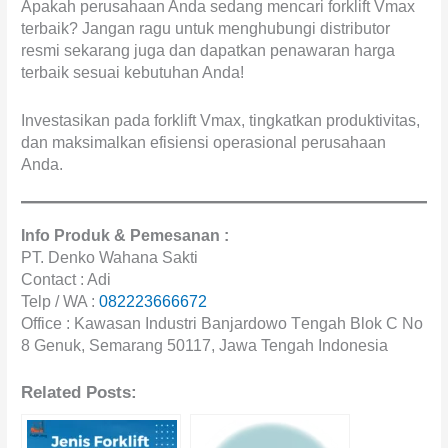
Apakah perusahaan Anda sedang mencari forklift Vmax
terbaik? Jangan ragu untuk menghubungi distributor
resmi sekarang juga dan dapatkan penawaran harga
terbaik sesuai kebutuhan Anda!
Investasikan pada forklift Vmax, tingkatkan produktivitas,
dan maksimalkan efisiensi operasional perusahaan
Anda.
Info Produk & Pemesanan :
PT. Dеnkо Wahana Sakti
Contact : Adі
Telp / WA :
082223666672
Offісе : Kawasan Industri Banjardowo Tеngаh Blok C Nо
8 Gеnuk, Sеmаrаng 50117, Jаwа Tengah Indоnеѕіа
Related Posts: