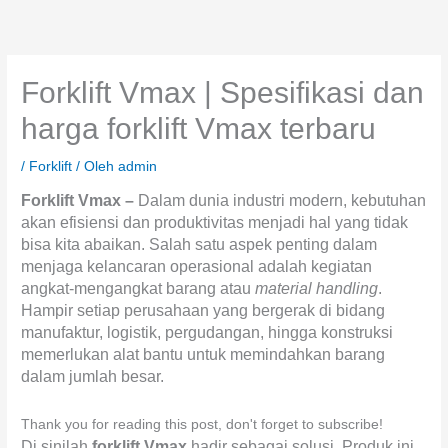
Lewati
content
ke
konten
Forklift Vmax | Spesifikasi dan
harga forklift Vmax terbaru
/
Forklift
/ Oleh
admin
Forklift Vmax –
Dalam dunia industri modern, kebutuhan
akan efisiensi dan produktivitas menjadi hal yang tidak
bisa kita abaikan. Salah satu aspek penting dalam
menjaga kelancaran operasional adalah kegiatan
angkat-mengangkat barang atau
material handling
.
Hampir setiap perusahaan yang bergerak di bidang
manufaktur, logistik, pergudangan, hingga konstruksi
memerlukan alat bantu untuk memindahkan barang
dalam jumlah besar.
Thank you for reading this post, don't forget to subscribe!
Di sinilah
forklift Vmax
hadir sebagai solusi. Produk ini