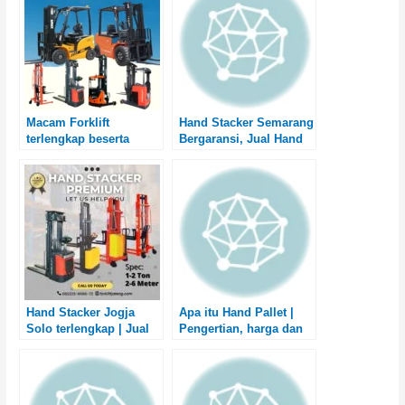
Macam Forklift
Hand Stacker Semarang
terlengkap beserta
Bergaransi, Jual Hand
fungsinya | Jenis &
Lift Semarang
macam Forklift lengkap
Hand Stacker Jogja
Apa itu Hand Pallet |
Solo terlengkap | Jual
Pengertian, harga dan
Hand Lift Jogja Solo
jenis hand pallet
lengkap