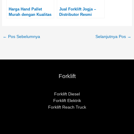
Harga Hand Pallet
Jual Forklift Jogja –
Murah dengan Kualitas
Distributor Resmi
Terbaik? Cek di Sini!
Forklift Diesel & Elektrik
Baru
←
Pos Sebelumnya
Selanjutnya Pos
→
Forklift
Forklift Diesel
Forklift Elektrik
Forklift Reach Truck