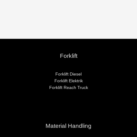
Lewati
content
ke
konten
Forklift
Forklift Diesel
Forklift Elektrik
Forklift Reach Truck
Material Handling